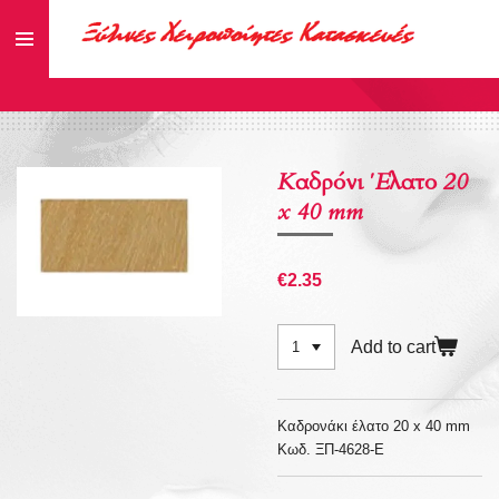
Skip
to
main
content
Καδρόνι Έλατο 20
x 40 mm
€2.35
Add to cart
Καδρονάκι έλατο 20 x 40 mm
Κωδ. ΞΠ-4628-Ε