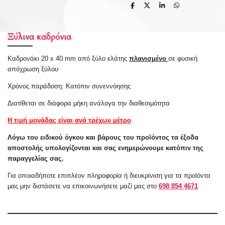
S
S
S
S
h
h
h
h
a
a
a
a
r
r
r
r
e
e
e
e
Ξύλινα καδρόνια
Καδρονάκι 20 x 40 mm από ξύλο ελάτης
πλανισμένο
σε φυσική
απόχρωση ξύλου
Χρόνος παράδοση: Κατόπιν
συνεννόησης
Διατίθεται σε διάφορα μήκη ανάλογα την διαθεσιμότητα
Η τιμή μονάδας είναι ανά τρέχων μέτρο
Λόγω του ειδικού όγκου και βάρους του προϊόντος τα έξοδα
αποστολής υπολογίζονται και σας ενημερώνουμε κατόπιν της
παραγγελίας σας.
Για οποιαδήποτε επιπλέον πληροφορία ή
διευκρίνιση
για τα προϊόντα
μας μην διστάσετε να επικοινωνήσετε μαζί μας στο
698 854 4671