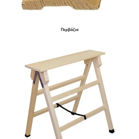
Περβάζια