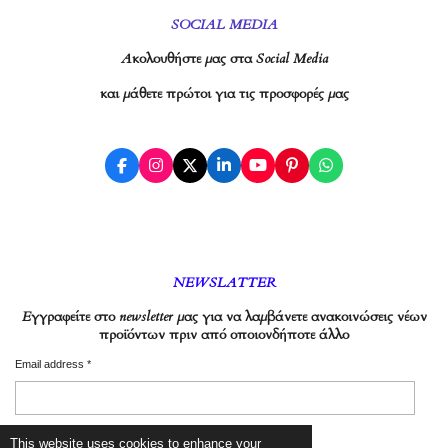
SOCIAL MEDIA
Ακολουθήστε μας στα Social Media
και μάθετε πρώτοι για τις προσφορές μας
F
I
X
L
Y
P
W
a
n
i
o
i
h
c
s
n
u
n
a
e
t
k
T
t
t
b
a
e
u
e
s
o
g
d
b
r
A
o
r
I
e
e
p
k
a
n
s
p
NEWSLATTER
m
t
Εγγραφείτε στο newsletter μας για να λαμβάνετε ανακοινώσεις νέων
προϊόντων πριν από οποιονδήποτε άλλο
Email address *
This website uses cookies to enhance your
Αποστολή