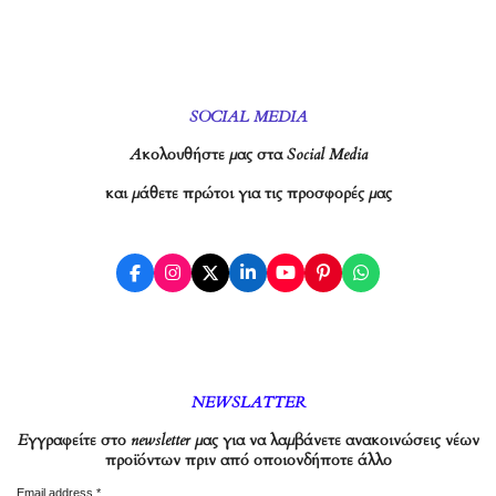
SOCIAL MEDIA
Ακολουθήστε μας στα Social Media
και μάθετε πρώτοι για τις προσφορές μας
F
I
X
L
Y
P
W
a
n
i
o
i
h
c
s
n
u
n
a
e
t
k
T
t
t
b
a
e
u
e
s
o
g
d
b
r
A
o
r
I
e
e
p
k
a
n
s
p
NEWSLATTER
m
t
Εγγραφείτε στο newsletter μας για να λαμβάνετε ανακοινώσεις νέων
προϊόντων πριν από οποιονδήποτε άλλο
Email address *