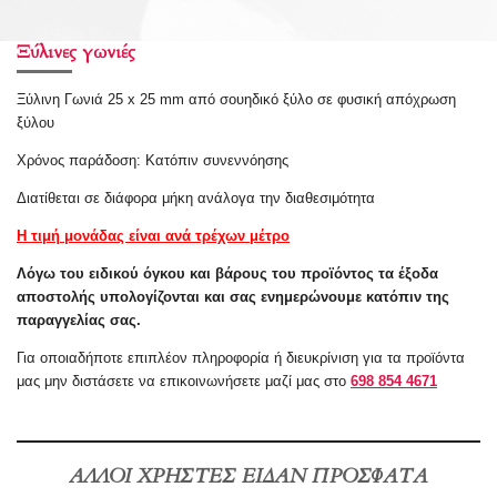
h
h
h
h
a
a
a
a
r
r
r
r
e
e
e
e
Ξύλινες γωνιές
Ξύλινη Γωνιά 25 x 25 mm από σουηδικό ξύλο σε φυσική απόχρωση
ξύλου
Χρόνος παράδοση: Κατόπιν
συνεννόησης
Διατίθεται σε διάφορα μήκη ανάλογα την διαθεσιμότητα
Η τιμή μονάδας είναι ανά τρέχων μέτρο
Λόγω του ειδικού όγκου και βάρους του προϊόντος τα έξοδα
αποστολής υπολογίζονται και σας ενημερώνουμε κατόπιν της
παραγγελίας σας.
Για οποιαδήποτε επιπλέον πληροφορία ή
διευκρίνιση
για τα προϊόντα
μας μην διστάσετε να επικοινωνήσετε μαζί μας στο
698 854 4671
ΑΛΛΟΙ ΧΡΗΣΤΕΣ ΕΙΔΑΝ ΠΡΟΣΦΑΤΑ