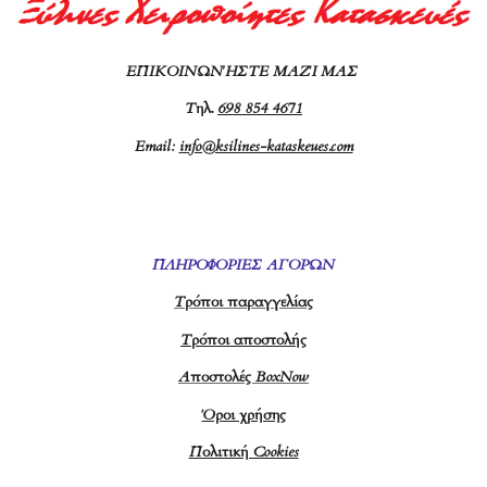
ΕΠΙΚΟΙΝΩΝΉΣΤΕ ΜΑΖΊ ΜΑΣ
Τ
ηλ.
698 854 4671
Email:
info@ksilines-kataskeues.com
ΠΛΗΡΟΦΟΡΙΕΣ ΑΓΟΡΩΝ
Τρόποι παραγγελίας
Τρόποι αποστολής
Αποστολές BoxNow
Όροι χρήσης
Πολιτική Cookies