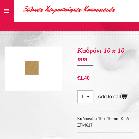
Skip
to
main
content
Καδρόνι 10 x 10
mm
€1.40
Add to cart
Καδρονάκι 10 x 10 mm Κωδ.
ΞΠ-4617