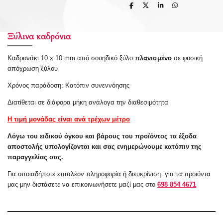
S
S
S
S
h
h
h
h
a
a
a
a
r
r
r
r
e
e
e
e
Ξύλινα καδρόνια
Καδρονάκι 10 x 10 mm από σουηδικό ξύλο
πλανισμένο
σε φυσική
απόχρωση ξύλου
Χρόνος παράδοση: Κατόπιν
συνεννόησης
Διατίθεται σε διάφορα μήκη ανάλογα την διαθεσιμότητα
Η τιμή μονάδας είναι ανά τρέχων μέτρο
Λόγω του ειδικού όγκου και βάρους του προϊόντος τα έξοδα
αποστολής υπολογίζονται και σας ενημερώνουμε κατόπιν της
παραγγελίας σας.
Για οποιαδήποτε επιπλέον πληροφορία ή
διευκρίνιση
για τα προϊόντα
μας μην διστάσετε να επικοινωνήσετε μαζί μας στο
698 854 4671