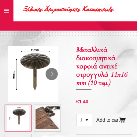
Skip
to
main
content
Μεταλλικά
διακοσμητικά
καρφιά αντικέ
στρογγυλά 11x16
mm (10 τεμ.)
€1.40
Add to cart