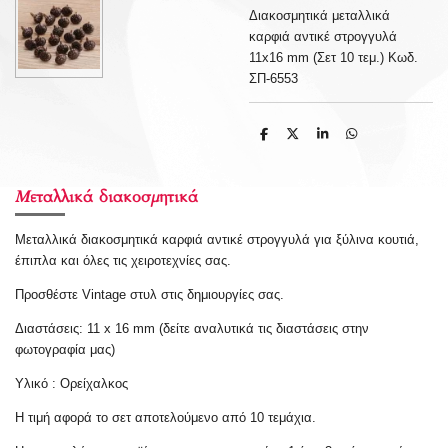
Διακοσμητικά μεταλλικά
καρφιά αντικέ στρογγυλά
11x16 mm (Σετ 10 τεμ.) Κωδ.
ΣΠ-6553
S
S
S
S
h
h
h
h
a
a
a
a
r
r
r
r
e
e
e
e
Μεταλλικά διακοσμητικά
Μεταλλικά διακοσμητικά καρφιά αντικέ στρογγυλά
για ξύλινα κουτιά,
έπιπλα και όλες τις χειροτεχνίες σας.
Προσθέστε Vintage στυλ στις δημιουργίες σας.
Διαστάσεις: 11 x 16 mm (δείτε αναλυτικά τις διαστάσεις στην
φωτογραφία μας)
Υλικό
: Ορείχαλκος
Η τιμή αφορά το σετ αποτελούμενο από 10 τεμάχια.