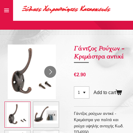
Skip
to
main
content
Γάντζος Ρούχων -
Κρεμάστρα αντικέ
€2.90
Add to cart
Γάντζος ρούχων αντικέ -
Κρεμάστρα για παλτά και
ρούχα υψηλής αντοχής Κωδ.
ΣΠ-6550