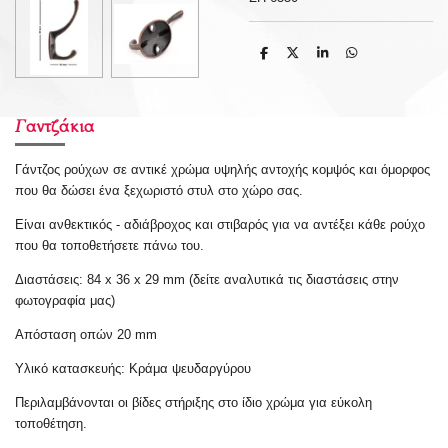
S
S
S
S
h
h
h
h
a
a
a
a
r
r
r
r
e
e
e
e
Γαντζάκια
Γάντζος ρούχων σε αντικέ χρώμα υψηλής αντοχής κομψός και όμορφος
που θα δώσει ένα ξεχωριστό στυλ στο χώρο σας.
Είναι ανθεκτικός - αδιάβροχος και στιβαρός για να αντέξει κάθε ρούχο
που θα τοποθετήσετε πάνω του.
Διαστάσεις: 84 x 36 x 29 mm (δείτε αναλυτικά τις διαστάσεις στην
φωτογραφία μας)
Απόσταση οπών 20 mm
Υλικό κατασκευής: Κράμα ψευδαργύρου
Περιλαμβάνονται οι βίδες στήριξης στο ίδιο χρώμα για εύκολη
τοποθέτηση.