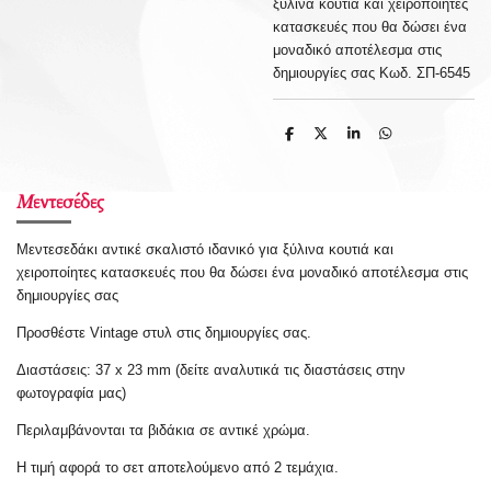
ξύλινα κουτιά και χειροποίητες
κατασκευές που θα δώσει ένα
μοναδικό αποτέλεσμα στις
δημιουργίες σας Κωδ. ΣΠ-6545
S
S
S
S
h
h
h
h
a
a
a
a
r
r
r
r
e
e
e
e
Μεντεσέδες
Μεντεσεδάκι αντικέ σκαλιστό ιδανικό για ξύλινα κουτιά και
χειροποίητες κατασκευές που θα δώσει ένα μοναδικό αποτέλεσμα στις
δημιουργίες σας
Προσθέστε Vintage στυλ στις δημιουργίες σας.
Διαστάσεις: 37 x 23 mm (δείτε αναλυτικά τις διαστάσεις στην
φωτογραφία μας)
Περιλαμβάνονται τα βιδάκια σε αντικέ χρώμα.
Η τιμή αφορά το σετ αποτελούμενο από 2 τεμάχια.