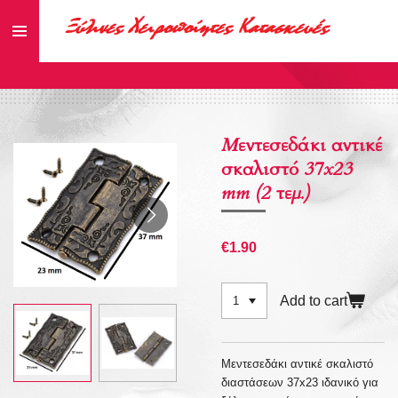
Skip
to
main
content
Μεντεσεδάκι αντικέ
σκαλιστό 37x23
mm (2 τεμ.)
€1.90
Add to cart
Μεντεσεδάκι αντικέ σκαλιστό
διαστάσεων 37x23 ιδανικό για