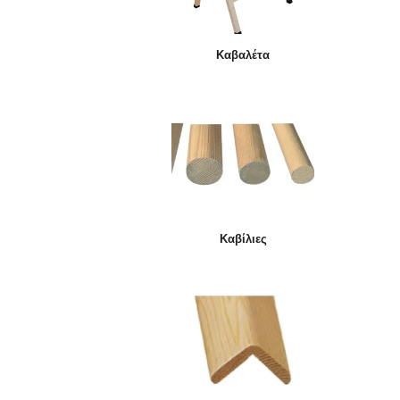
Καβαλέτα
Καβίλιες