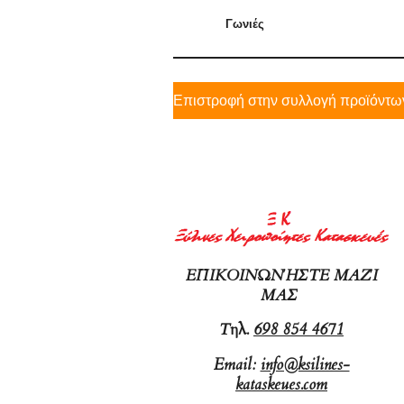
Γωνιές
Επιστροφή στην συλλογή προϊόντω
ΕΠΙΚΟΙΝΩΝΉΣΤΕ ΜΑΖΊ
ΜΑΣ
Τ
ηλ.
698 854 4671
Email:
info@ksilines-
kataskeues.com