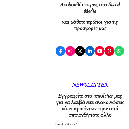
Ακολουθήστε μας στα Social
Media
και μάθετε πρώτοι για τις
προσφορές μας
F
I
X
L
Y
P
W
a
n
i
o
i
h
c
s
n
u
n
a
e
t
k
T
t
t
b
a
e
u
e
s
o
g
d
b
r
A
o
r
I
e
e
p
k
a
n
s
p
NEWSLATTER
m
t
Εγγραφείτε στο newsletter μας
για να λαμβάνετε ανακοινώσεις
νέων προϊόντων πριν από
οποιονδήποτε άλλο
Email address *