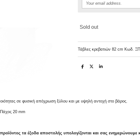
Sold out
Τάβλες κρεβατιών 82 cm Κωδ. ΞΠ
S
S
S
h
h
h
a
a
a
r
r
r
e
e
e
ποιότητας σε φυσική απόχρωση ξύλου και με υψηλή αντοχή στο βάρος.
 - Πάχος 20 mm
 προϊόντος τα έξοδα αποστολής υπολογίζονται και σας ενημερώνουμε 