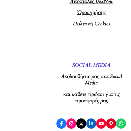
Αποστολές BoxNow
Όροι χρήσης
Πολιτική Cookies
SOCIAL MEDIA
Ακολουθήστε μας στα Social
Media
και μάθετε πρώτοι για τις
προσφορές μας
F
I
X
L
Y
P
W
a
n
i
o
i
h