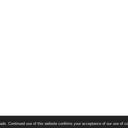
ads. Continued use of this website confirms your acceptance of our use of c