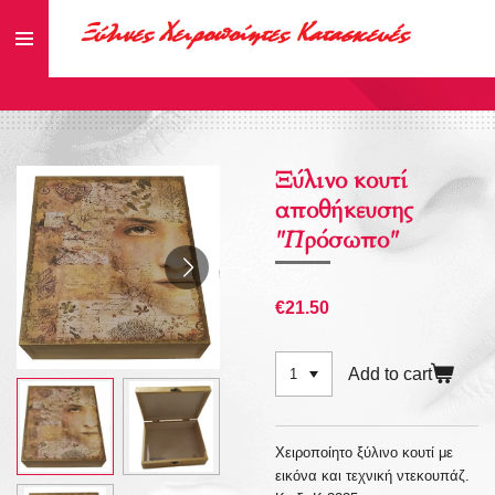
Skip
to
main
content
Ξύλινο κουτί
αποθήκευσης
"Πρόσωπο"
€21.50
Add to cart
Χειροποίητο ξύλινο κουτί με
εικόνα και τεχνική ντεκουπάζ.