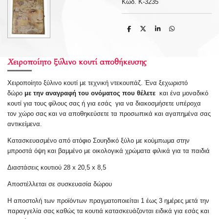
Κωδ. Κ-3235
S
S
S
S
h
h
h
h
a
a
a
a
r
r
r
r
e
e
e
e
Χειροποίητο ξύλινο κουτί αποθήκευσης
Χειροποίητο ξύλινο κουτί με τεχνική ντεκουπάζ. Ένα ξεχωριστό
δώρο
με την αναγραφή του ονόματος που θέλετε
και ένα μοναδικό
κουτί για τους φίλους σας ή για εσάς
για να διακοσμήσετε υπέροχα
τον χώρο σας και να αποθηκεύσετε τα προσωπικά και αγαπημένα σας
αντικείμενα.
Κατασκευασμένο από ατόφιο Σουηδικό ξύλο με κούμπωμα στην
μπροστά όψη και βαμμένο με οικολογικά χρώματα φιλικά για τα παιδιά
Διαστάσεις κουτιού 28 x 20,5 x 8,5
Αποστέλλεται σε συσκευασία δώρου
Η αποστολή των προϊόντων πραγματοποιείται 1 έως 3 ημέρες μετά την
παραγγελία σας καθώς τα κουτιά κατασκευάζονται ειδικά για εσάς και