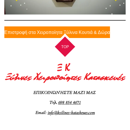
Επιστροφή στα Χειροποίητα Ξύλινα Κουτιά & Δώρα
TOP
ΕΠΙΚΟΙΝΩΝΉΣΤΕ ΜΑΖΊ ΜΑΣ
Τ
ηλ.
698 854 4671
Email:
info@ksilines-kataskeues.com