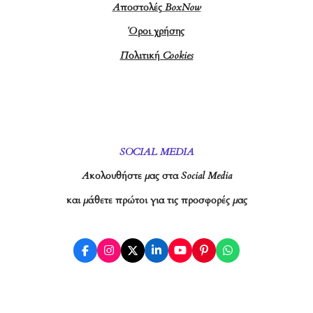
Αποστολές BoxNow
Όροι χρήσης
Πολιτική Cookies
SOCIAL MEDIA
Ακολουθήστε μας στα Social Media
και μάθετε πρώτοι για τις προσφορές μας
F
I
X
L
Y
P
W
a
n
i
o
i
h
c
s
n
u
n
a
e
t
k
T
t
t
b
a
e
u
e
s
o
g
d
b
r
A