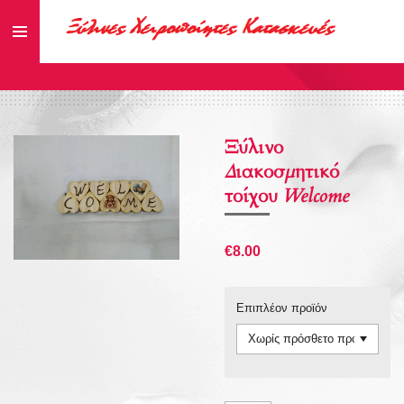
Skip
to
main
content
Ξύλινο
Διακοσμητικό
τοίχου Welcome
€8.00
Επιπλέον προϊόν