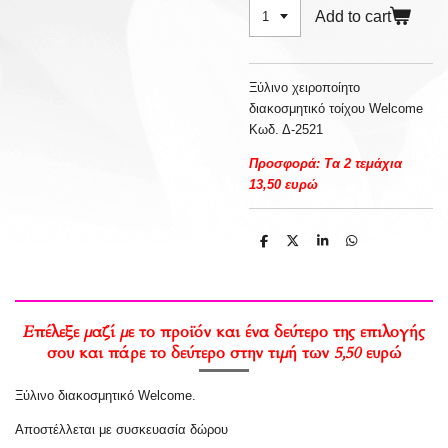
Add to cart
Ξύλινο χειροποίητο
διακοσμητικό τοίχου Welcome
Κωδ. Δ-2521
Προσφορά
:
Τα 2 τεμάχια
13,50 ευρώ
S
S
S
S
h
h
h
h
a
a
a
a
r
r
r
r
e
e
e
e
Επέλεξε μαζί με το προϊόν και ένα δεύτερο της επιλογής
σου και πάρε το δεύτερο στην τιμή των 5,50 ευρώ
Ξύλινο διακοσμητικό Welcome.
Αποστέλλεται με συσκευασία δώρου