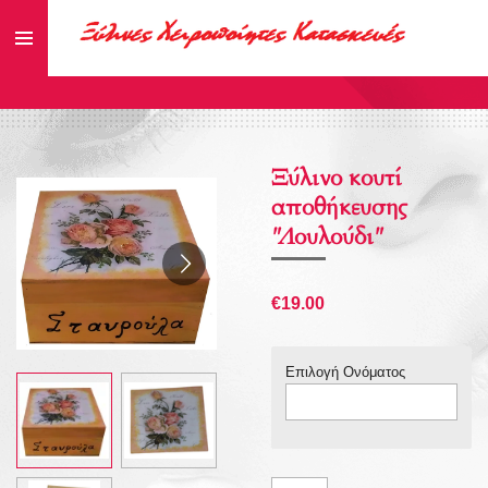
Skip
to
main
content
Ξύλινο κουτί
αποθήκευσης
"Λουλούδι"
€19.00
Επιλογή Ονόματος