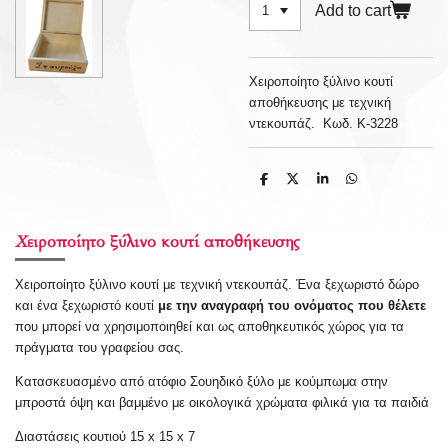
Add to cart
Χειροποίητο ξύλινο κουτί
αποθήκευσης με τεχνική
ντεκουπάζ. Κωδ. Κ-3228
S
S
S
S
h
h
h
h
a
a
a
a
r
r
r
r
e
e
e
e
Χειροποίητο ξύλινο κουτί αποθήκευσης
Χειροποίητο ξύλινο κουτί με τεχνική ντεκουπάζ. Ένα ξεχωριστό δώρο
και ένα ξεχωριστό κουτί
με την αναγραφή του ονόματος που θέλετε
που μπορεί να χρησιμοποιηθεί και ως αποθηκευτικός χώρος για τα
πράγματα του γραφείου σας.
Κατασκευασμένο από ατόφιο Σουηδικό ξύλο με κούμπωμα στην
μπροστά όψη και βαμμένο με οικολογικά χρώματα φιλικά για τα παιδιά
Διαστάσεις κουτιού 15 x 15 x 7