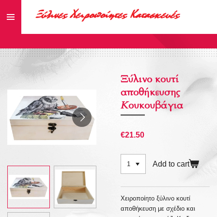
Skip
to
main
content
Ξύλινο κουτί
αποθήκευσης
Κουκουβάγια
€21.50
Add to cart
Χειροποίητο ξύλινο κουτί
αποθήκευση με σχέδιο και