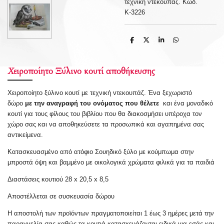
τεχνική ντεκουπάζ. Κωδ.
Κ-3226
S
S
S
S
h
h
h
h
a
a
a
a
r
r
r
r
e
e
e
e
Χειροποίητο Ξύλινο κουτί αποθήκευσης
Χειροποίητο ξύλινο κουτί με τεχνική ντεκουπάζ. Ένα ξεχωριστό
δώρο
με την αναγραφή του ονόματος που θέλετε
και ένα μοναδικό
κουτί για τους φίλους του βιβλίου που θα
διακοσμήσει υπέροχα τον
χώρο σας και να αποθηκεύσετε τα προσωπικά και αγαπημένα σας
αντικείμενα.
Κατασκευασμένο από ατόφιο Σουηδικό ξύλο με κούμπωμα στην
μπροστά όψη και βαμμένο με οικολογικά χρώματα φιλικά για τα παιδιά
Διαστάσεις κουτιού 28 x 20,5 x 8,5
Αποστέλλεται σε συσκευασία δώρου
Η αποστολή των προϊόντων πραγματοποιείται 1 έως 3 ημέρες μετά την
παραγγελία σας καθώς τα κουτιά κατασκευάζονται ειδικά για εσάς και