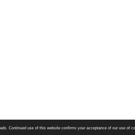
ads. Continued use of this website confirms your acceptance of our use of c