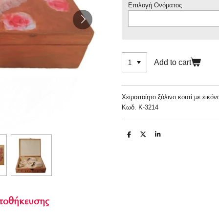
Επιλογή Ονόματος
Add to cart
Χειροποίητο ξύλινο κουτί με εικό
Κωδ. Κ-3214
S
S
S
h
h
h
a
a
a
r
r
r
e
e
e
αποθήκευσης