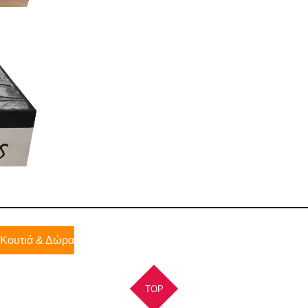
 Κουτιά & Δώρα
TOP