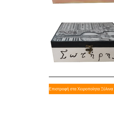
Επιστροφή στα Χειροποίητα Ξύλινα