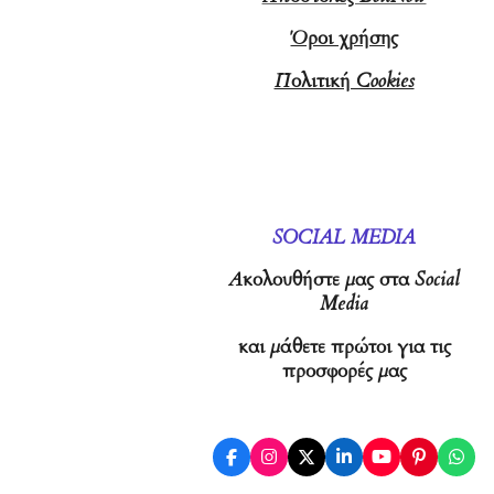
Όροι χρήσης
Πολιτική Cookies
SOCIAL MEDIA
Ακολουθήστε μας στα Social
Media
και μάθετε πρώτοι για τις
προσφορές μας
F
I
X
L
Y
P
W
a
n
i
o
i
h