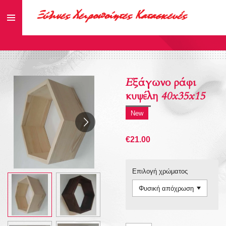
Skip
to
main
content
Εξάγωνο ράφι
κυψέλη 40x35x15
New
€21.00
Επιλογή χρώματος