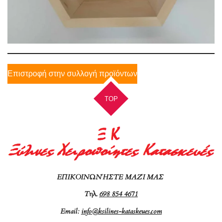
Επιστροφή στην συλλογή προϊόντων
TOP
ΕΠΙΚΟΙΝΩΝΉΣΤΕ ΜΑΖΊ ΜΑΣ
Τ
ηλ.
698 854 4671
Email:
info@ksilines-kataskeues.com