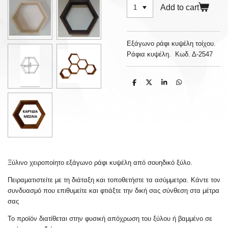
Add to cart
Εξάγωνο ράφι κυψέλη τοίχου.
Ράφια κυψέλη. Κωδ. Δ-2547
S
S
S
S
h
h
h
h
a
a
a
a
r
r
r
r
e
e
e
e
Ξύλινο χειροποίητο εξάγωνο ράφι κυψέλη από σουηδικό ξύλο.
Πειραματιστείτε με τη διάταξη και τοποθετήστε τα ασύμμετρα.
Κάντε τον
συνδυασμό που επιθυμείτε και φτιάξτε την δική σας σύνθεση στα μέτρα
σας
Το προϊόν διατίθεται
στην φυσική απόχρωση του ξύλου ή βαμμένο σε