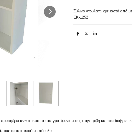
Ξύλινο ντουλάπι κρεμαστό από μ
ΕΚ-1252
S
S
S
h
h
h
a
a
a
r
r
r
e
e
e
προσφέρει ανθεκτικότητα στα γρατζουνίσματα, στην τριβή και στα διαβρωτι
 (προς τα αριστερά) με πόμολο.