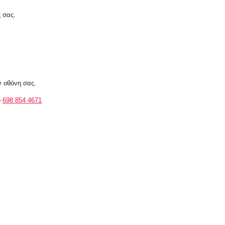
ς σας.
ν οθόνη σας.
ο
698 854 4671